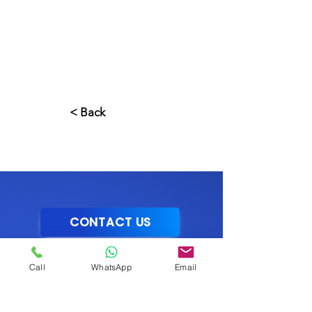
< Back
CONTACT US
PROPERTIES
Call
WhatsApp
Email
Beachfront
Properties
Mountain
Properties