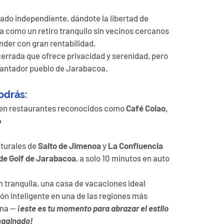
ado independiente, dándote la libertad de 
ea como un retiro tranquilo sin vecinos cercanos 
nder con gran rentabilidad.
rrada que ofrece privacidad y serenidad, pero 
ncantador pueblo de Jarabacoa.
odrás:
 en restaurantes reconocidos como 
Café Colao, 
b
turales de 
Salto de Jimenoa
 y 
La Confluencia
e Golf de Jarabacoa
, a solo 10 minutos en auto
 tranquila, una casa de vacaciones ideal 
ón inteligente en una de las regiones más 
na — 
¡este es tu momento para abrazar el estilo 
maginado!