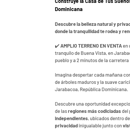
Construye la Casa de Tus Sueños
Dominicana
Descubre la belleza natural y priva
donde la tranquilidad te rodea y re
✔️ 
AMPLIO TERRENO EN VENTA
 en
tranquilo de Buena Vista, en Jarabac
pueblo y a 2 minutos de la carretera 
Imagina despertar cada mañana con 
de árboles maduros y la suave caricia
Jarabacoa, República Dominicana.
Descubre una oportunidad excepciona
de las 
regiones más codiciadas
 del
independientes
, ubicados dentro de
privacidad 
inigualable junto con 
vis