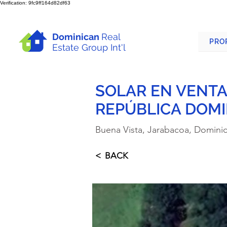
Verification: 9fc9ff164d82df63
Dominican
Real
PRO
Estate Group Int'l
SOLAR EN VENTA
REPÚBLICA DOM
Buena Vista, Jarabacoa, Domini
< BACK