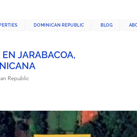
CONTACT US
+1-809-763-4400
PERTIES
DOMINICAN REPUBLIC
BLOG
AB
 EN JARABACOA,
INICANA
can Republic