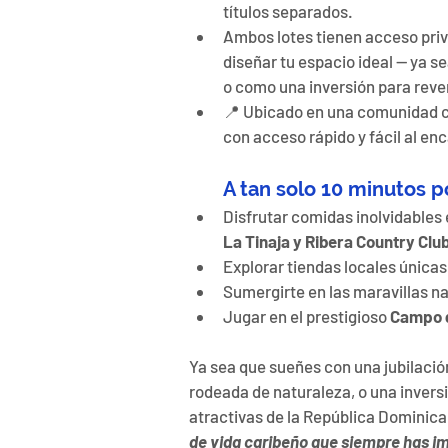
títulos separados.
Ambos lotes tienen acceso priv
diseñar tu espacio ideal — ya s
o como una inversión para reve
📍 Ubicado en una comunidad ce
con acceso rápido y fácil al e
A tan solo 10 minutos p
Disfrutar comidas inolvidables
La Tinaja y Ribera Country Clu
Explorar tiendas locales únicas
Sumergirte en las maravillas na
Jugar en el prestigioso 
Campo d
Ya sea que sueñes con una jubilación
rodeada de naturaleza, o una inversi
atractivas de la República Dominica
de vida caribeño que siempre has i