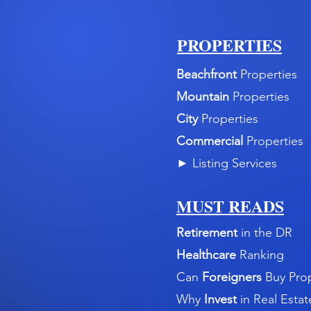
PROPERTIES
Beachfront
Properties
Mountain
Properties
City
Properties
Commercial
Properties
►
Listing Services
MUST READS
Retirement
in the DR
Healthcare
Ranking
Can
Foreigners
Buy Pro
Why
Invest
in Real Estat