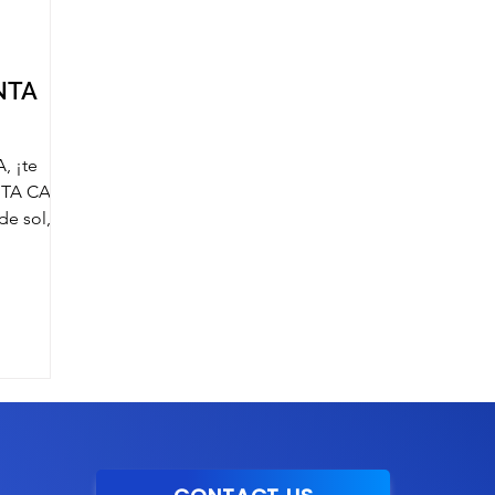
NTA
, ¡te
UNTA CANA
de sol,