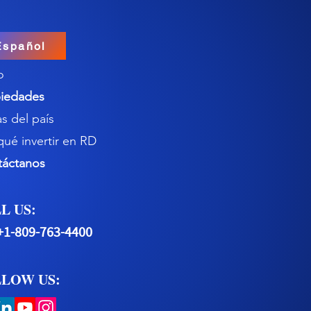
Español
o
iedades
s del país
qué invertir en RD
táctanos
L US:
+1-809-763-4400
LOW US: