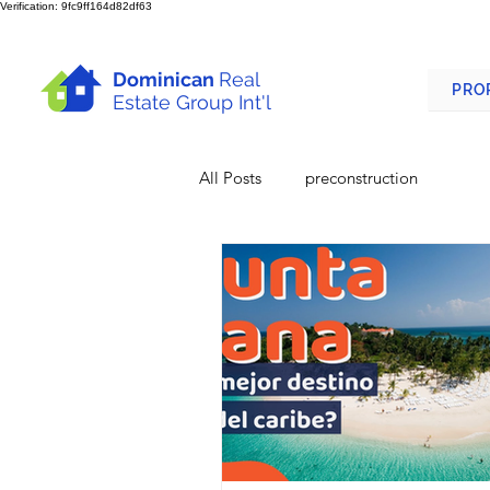
Verification: 9fc9ff164d82df63
Dominican
Real
PRO
Estate Group Int'l
All Posts
preconstruction