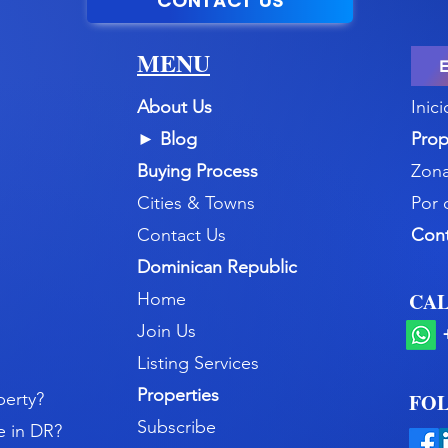
CONTACT US
MENU
About Us
Inici
►
Blog
Prop
Buying Process
Zona
Cities & Towns
Por 
Contact Us
Con
Dominican Republic
CAL
Home
Join Us
Listing Services
Properties
perty?
FOL
Subscribe
e in DR?